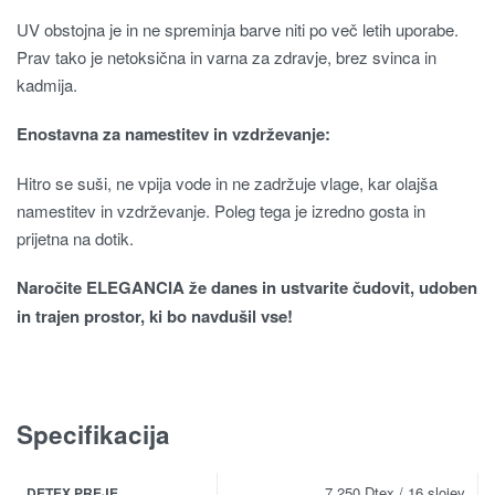
UV obstojna je in ne spreminja barve niti po več letih uporabe.
Prav tako je netoksična in varna za zdravje, brez svinca in
kadmija.
Enostavna za namestitev in vzdrževanje:
Hitro se suši, ne vpija vode in ne zadržuje vlage, kar olajša
namestitev in vzdrževanje. Poleg tega je izredno gosta in
prijetna na dotik.
Naročite ELEGANCIA že danes in ustvarite čudovit, udoben
in trajen prostor, ki bo navdušil vse!
Specifikacija
7.250 Dtex / 16 slojev
DETEX PREJE