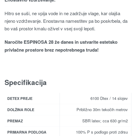
Hitro se suši, ne vpija vode in ne zadržuje vlage, kar olajša
njeno vzdrževanje. Enostavna namestitev pa bo poskrbela, da
bo vaš prostor kmalu oživel v vsej svoji lepoti.
Naročite ESPINOSA 28 že danes in ustvarite estetsko
privlačne prostore brez nepotrebnega truda!
Specifikacija
6100 Dtex / 14 slojev
DETEX PREJE
Približno 30m tekočih metrov
DOLŽINA ROLE
SBR latex; cca 630 gr/m2
PREMAZ
100% P s podlogo proti zdrsu
PRIMARNA PODLOGA