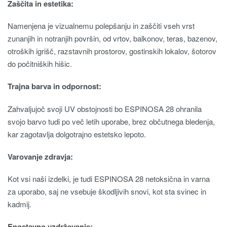
Zaščita in estetika:
Namenjena je vizualnemu polepšanju in zaščiti vseh vrst
zunanjih in notranjih površin, od vrtov, balkonov, teras, bazenov,
otroških igrišč, razstavnih prostorov, gostinskih lokalov, šotorov
do počitniških hišic.
Trajna barva in odpornost:
Zahvaljujoč svoji UV obstojnosti bo ESPINOSA 28 ohranila
svojo barvo tudi po več letih uporabe, brez občutnega bledenja,
kar zagotavlja dolgotrajno estetsko lepoto.
Varovanje zdravja:
Kot vsi naši izdelki, je tudi ESPINOSA 28 netoksična in varna
za uporabo, saj ne vsebuje škodljivih snovi, kot sta svinec in
kadmij.
Enostavno vzdrževanje: